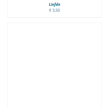
Liefde
€
3,50
TOEVOEGEN AAN WINKELWAGEN
/
DETAILS