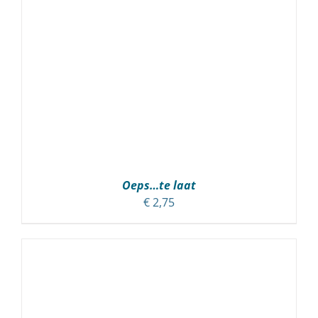
Oeps…te laat
€
2,75
TOEVOEGEN AAN WINKELWAGEN