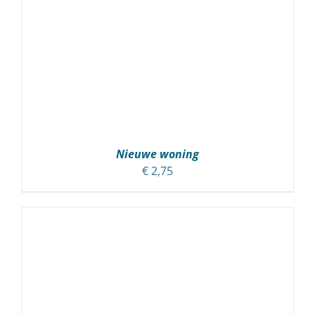
Nieuwe woning
€
2,75
TOEVOEGEN AAN WINKELWAGEN
/
DETAILS