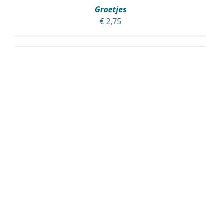
Groetjes
€
2,75
TOEVOEGEN AAN WINKELWAGEN
/
DETAILS