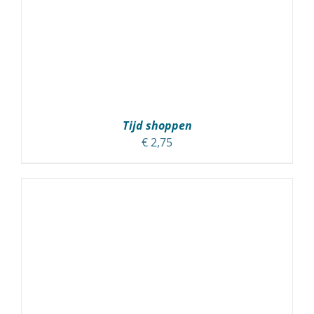
Tijd shoppen
€
2,75
TOEVOEGEN AAN WINKELWAGEN
/
DETAILS