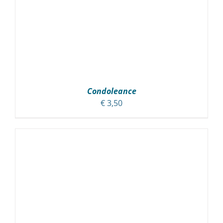
Condoleance
€
3,50
TOEVOEGEN AAN WINKELWAGEN
/
DETAILS