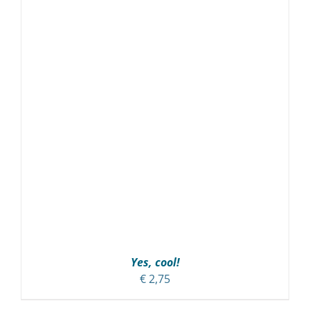
TOEVOEGEN AAN WINKELWAGEN
/
DETAILS
Yes, cool!
€
2,75