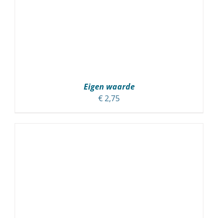
Eigen waarde
€
2,75
TOEVOEGEN AAN WINKELWAGEN
/
DETAILS