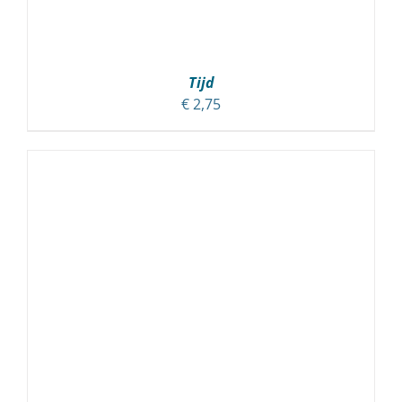
Tijd
€
2,75
TOEVOEGEN AAN WINKELWAGEN
/
DETAILS