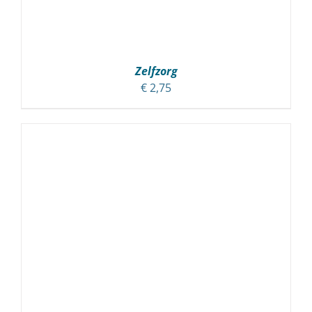
Zelfzorg
€
2,75
TOEVOEGEN AAN WINKELWAGEN
/
DETAILS