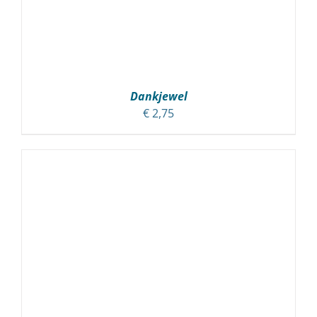
Dankjewel
€
2,75
TOEVOEGEN AAN WINKELWAGEN
/
DETAILS