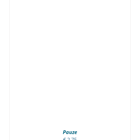
Pauze
€
2,75