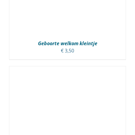
Geboorte welkom kleintje
€
3,50
TOEVOEGEN AAN WINKELWAGEN
/
DETAILS