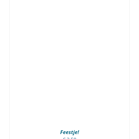
TOEVOEGEN AAN WINKELWAGEN
/
DETAILS
Feestje!