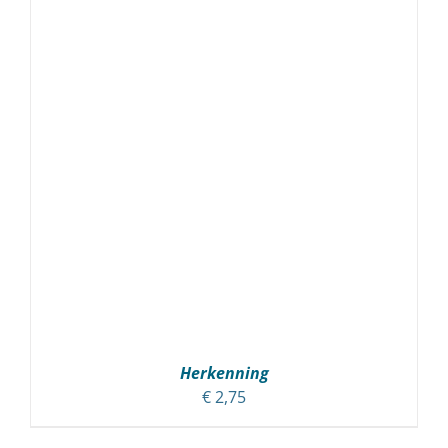
TOEVOEGEN AAN WINKELWAGEN
/
DETAILS
Herkenning
€
2,75