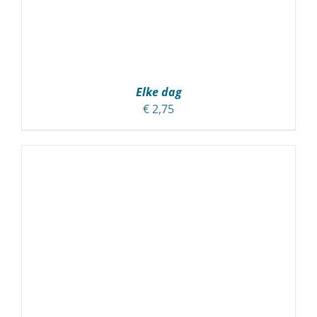
Elke dag
€
2,75
TOEVOEGEN AAN WINKELWAGEN
/
DETAILS