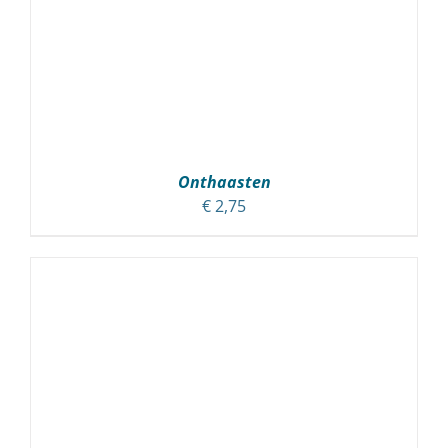
Onthaasten
€
2,75
TOEVOEGEN AAN WINKELWAGEN
/
DETAILS