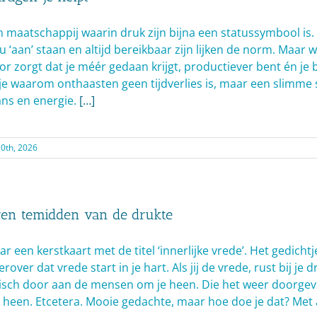
n maatschappij waarin druk zijn bijna een statussymbool is. 
 ‘aan’ staan en altijd bereikbaar zijn lijken de norm. Maar wa
r zorgt dat je méér gedaan krijgt, productiever bent én je b
 je waarom onthaasten geen tijdverlies is, maar een slimme 
ans en energie.
[…]
0th, 2026
en temidden van de drukte
aar een kerstkaart met de titel ‘innerlijke vrede’. Het gedicht
rover dat vrede start in je hart. Als jij de vrede, rust bij je 
isch door aan de mensen om je heen. Die het weer doorge
heen. Etcetera. Mooie gedachte, maar hoe doe je dat? Met a