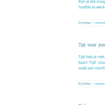
Ken je die vraa
hoefde te werk
By
Esther
|
novembe
Tijd voor jez
Tijd heb je niet
kaart ‘Tijd’ s
vaak aan voorb
By
Esther
|
oktober