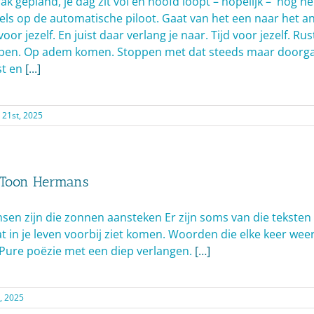
rak gepland, je dag zit vol en hoofd loopt – hopelijk – nog net
els op de automatische piloot. Gaat van het een naar het a
voor jezelf. En juist daar verlang je naar. Tijd voor jezelf. Rus
ppen. Op adem komen. Stoppen met dat steeds maar doorga
t en
[...]
 21st, 2025
 Toon Hermans
en zijn die zonnen aansteken Er zijn soms van die teksten 
 in je leven voorbij ziet komen. Woorden die elke keer weer 
. Pure poëzie met een diep verlangen.
[…]
t, 2025