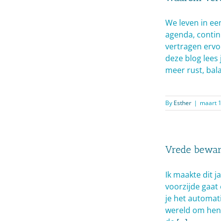
We leven in ee
agenda, continu
vertragen ervoo
deze blog lees
meer rust, bal
By
Esther
|
maart 1
Vrede bewar
Ik maakte dit j
voorzijde gaat e
je het automat
wereld om hen 