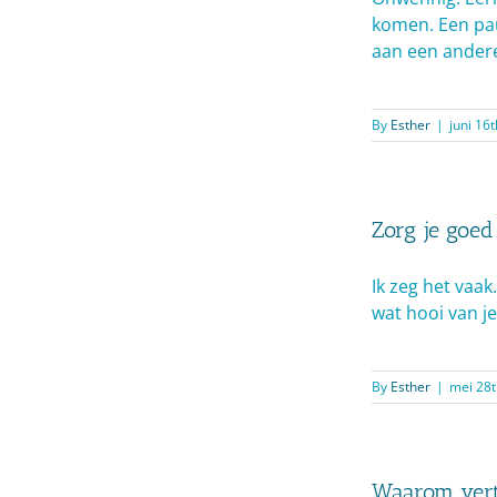
komen. Een pau
aan een andere
By
Esther
|
juni 16
Zorg je goed
Ik zeg het vaa
wat hooi van je 
By
Esther
|
mei 28t
Waarom vert