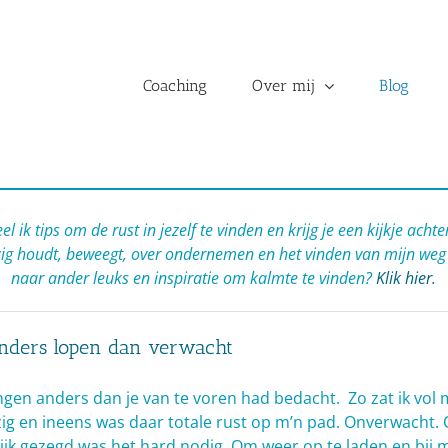
Coaching
Over mij
Blog
el ik tips om de rust in jezelf te vinden en krijg je een kijkje ach
zig houdt, beweegt, over ondernemen en het vinden van mijn weg
naar ander leuks en inspiratie om kalmte te vinden?
Klik hier.
anders lopen dan verwacht
gen anders dan je van te voren had bedacht. Zo zat ik vol 
zig en ineens was daar totale rust op m’n pad. Onverwacht.
ijk gezegd was het hard nodig. Om weer op te laden en bij m