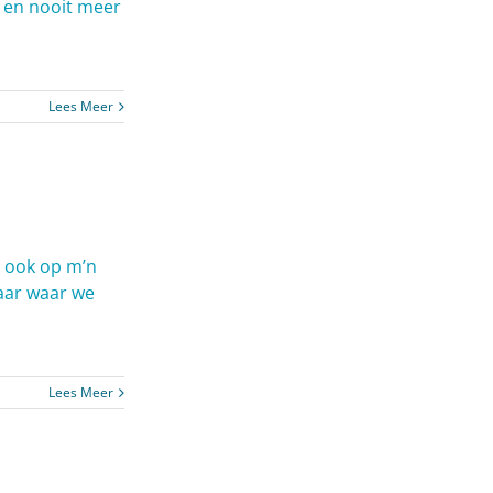
j en nooit meer
Lees Meer
ie ook op m’n
aar waar we
Lees Meer