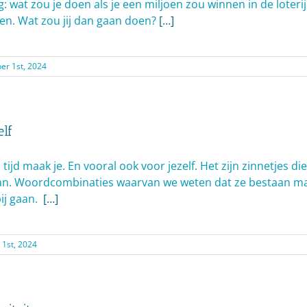
g: wat zou je doen als je een miljoen zou winnen in de loteri
en. Wat zou jij dan gaan doen?
[…]
r 1st, 2024
elf
, tijd maak je. En vooral ook voor jezelf. Het zijn zinnetjes d
taan. Woordcombinaties waarvan we weten dat ze bestaan m
ij gaan.
[…]
 1st, 2024