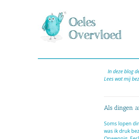
Ga
naar
inhoud
In deze blog de
Lees wat mij be
Als dingen 
Soms lopen din
was ik druk be
Onwennig. Eerl