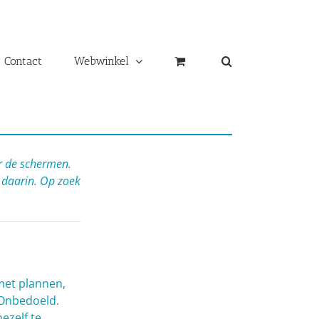
Contact
Webwinkel
ter de schermen.
 daarin. Op zoek
met plannen,
 Onbedoeld.
ezelf te