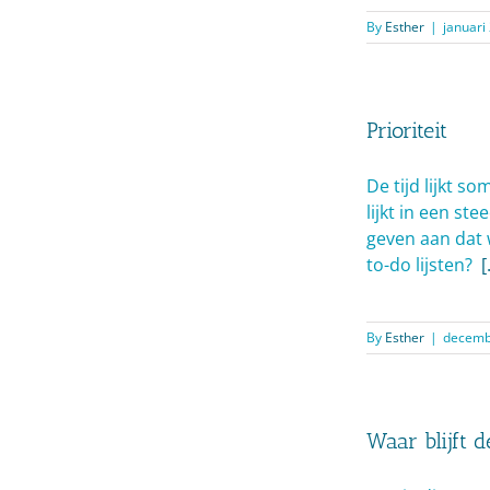
By
Esther
|
januari
Prioriteit
De tijd lijkt s
lijkt in een st
geven aan dat 
to-do lijsten?
[
By
Esther
|
decemb
Waar blijft d