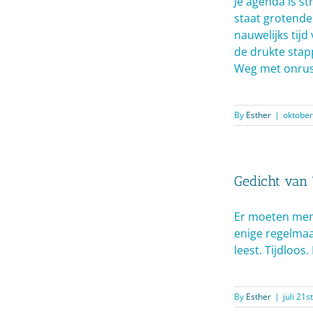
Je agenda is st
staat grotende
nauwelijks tijd 
de drukte sta
Weg met onrus
By
Esther
|
oktober
Gedicht van
Er moeten mens
enige regelmaat
leest. Tijdloos
By
Esther
|
juli 21s