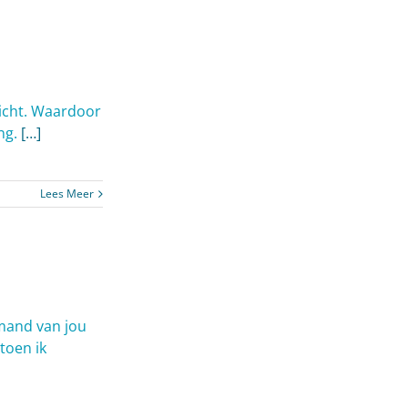
zicht. Waardoor
ng.
[…]
Lees Meer
mand van jou
toen ik