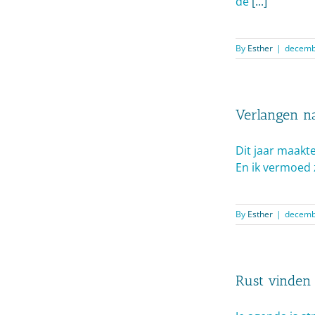
de
[...]
By
Esther
|
decemb
Verlangen n
Dit jaar maakt
En ik vermoed z
By
Esther
|
decembe
Rust vinden 