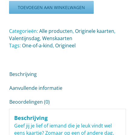
jou
TOEVOEGEN AAN WINKELWAGEN
aantal
Categorieën:
Alle producten
,
Originele kaarten
,
Valentijnsdag
,
Wenskaarten
Tags:
One-of-a-kind
,
Origineel
Beschrijving
Aanvullende informatie
Beoordelingen (0)
Beschrijving
Geef jij je lief of iemand die je leuk vindt wel
eens kaartje? Zomaar op een of andere dag.