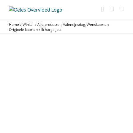
Ga
naar
inhoud
Home
Winkel
Alle producten
Valentijnsdag
Wenskaarten
Originele kaarten
Ik hartje jou