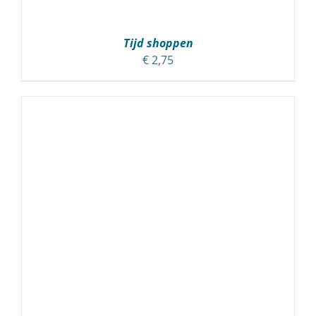
Tijd shoppen
€
2,75
TOEVOEGEN AAN WINKELWAGEN
/
DETAILS